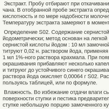
Экстракт. Пробу отбирают при откачивани
чана. В отобранной пробе экстракта опре
кислотность и по мере надобности молочн
Температуру экстракта замеряют в момен
Определение S02. Содержание сернистой
йодометрически; метод основан на легкой
сернистой кислоты йодом : 10 мл замочно
титруют 0,02 н. раствором йода, применяя
1 мл 1%-ного раствора крахмала. При поя
окрашивания прибавляют несколько капель
и титруюг до устойчивого синего окрашиван
раствора йода окисляет 0,00064 г S02. Рас
пользуясь таблицей, или по формуле.
Влажность. Во избежание отдачи влаги с
поверхности ступки и пестика предварите
ступке небольшую порцию замоченного кук