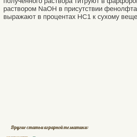
полученного раствора титруют в фарфоров
раствором NaOH в присутствии фенолфта
выражают в процентах НС1 к сухому вещес
Другие статьи аграрной тематики: