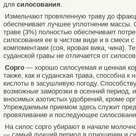
для
силосования
.
Измельчают провяленную траву до фракци
обеспечивает лучшее уплотнение массы. 
траве (3%) полностью обеспечивает потре
силосования ее в чистом виде и в смеси 
компоментами (соя, яровая вика, чина). Т
суданской гравы не отличается от силосо
Сорго
— хорошо силосуемая и ценная кор
также, как и суданская трава, способна к
кислоты в засушливую погоду. Способств
возможные заморозки в осенний период, 
вносимых азотистых удобрений, кроме орг
Упреждаемым приемом здесь служит пре
провяливание и последующее силосовани
На силос сорго убирают в начале молочно
— самый лучший период в отношении и си