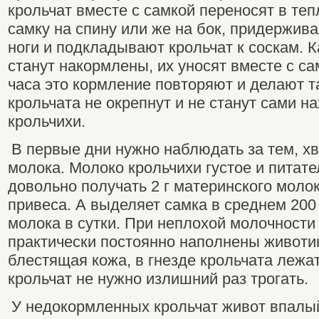
крольчат вместе с самкой переносят в теп
самку на спину или же на бок, придержив
ноги и подкладывают крольчат к соскам. К
станут накормлены, их уносят вместе с са
часа это кормление повторяют и делают та
крольчата не окрепнут и не станут сами н
крольчихи.
В первые дни нужно наблюдать за тем, хв
молока. Молоко крольчихи густое и питате
довольно получать 2 г материнского молока
привеса. А выделяет самка в среднем 200 г
молока в сутки. При неплохой молочности
практически постоянно наполнены животики
блестящая кожа, в гнезде крольчата лежат
крольчат не нужно излишний раз трогать.
У недокормленных крольчат живот впалы