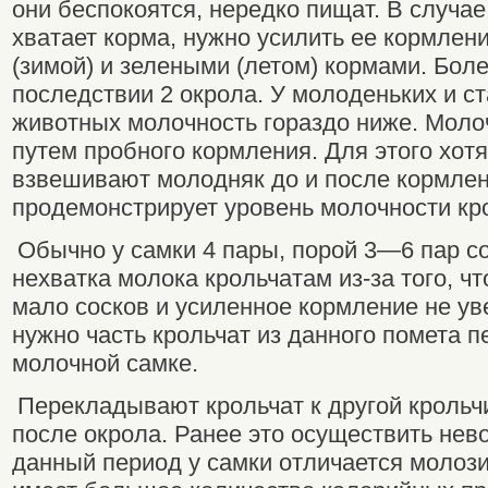
они беспокоятся, нередко пищат. В случае
хватает корма, нужно усилить ее кормле
(зимой) и зелеными (летом) кормами. Бол
последствии 2 окрола. У молоденьких и ст
животных молочность гораздо ниже. Моло
путем пробного кормления. Для этого хотя
взвешивают молодняк до и после кормлени
продемонстрирует уровень молочности кр
Обычно у самки 4 пары, порой 3—6 пар со
нехватка молока крольчатам из-за того, ч
мало сосков и усиленное кормление не ув
нужно часть крольчат из данного помета п
молочной самке.
Перекладывают крольчат к другой крольч
после окрола. Ранее это осуществить нево
данный период у самки отличается молози