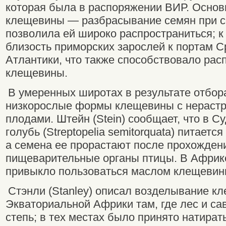
которая была в распоряжении ВИР. Основ
клещевины — разбрасывание семян при 
позволила ей широко распространиться; к
близость приморских зарослей к портам 
Атлантики, что также способствовало ра
клещевины.
В умеренных широтах в результате отбор
низкорослые формы клещевины с нераст
плодами. Штейн (Stein) сообщает, что в 
голубь (Streptopelia semitorquata) питает
а семена ее прорастают после прохожден
пищеварительные органы птицы. В Африк
привыкло пользоваться маслом клещевины
Стэнли (Stanley) описал возделывание 
Экваториальной Африки там, где лес и са
степь; в тех местах было принято натират