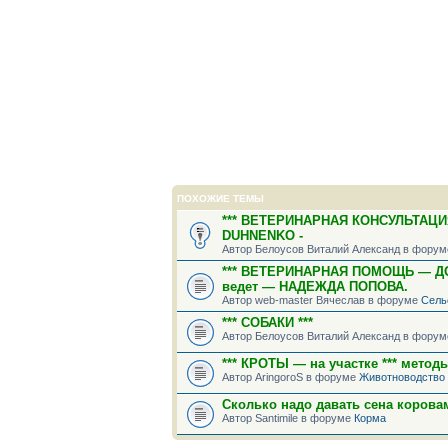
ПОХОЖИЕ ТЕМЫ
*** ВЕТЕРИНАРНАЯ КОНСУЛЬТАЦИ
DUHNENKO -
Автор Белоусов Виталий Александ в фору
*** ВЕТЕРИНАРНАЯ ПОМОЩЬ — Д
ведет — НАДЕЖДА ПОПОВА.
Автор web-master Вячеслав в форуме
Сель
*** СОБАКИ ***
Автор Белоусов Виталий Александ в фору
*** КРОТЫ — на участке *** метод
Автор AringoroS в форуме
Животноводство
Сколько надо давать сена корова
Автор Santimile в форуме
Корма