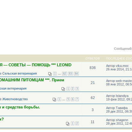
Сообщений:
ОТВЕТОВ
ПОСЛЕДНЕЕ СО
Я — СОВЕТЫ — ПОМОЩЬ *** LEONID
Автор vika.moc
836
26 янв 2014, 21:
ме
Сельская ветеринария
...
1
82
83
84
ОМАШНИМ ПИТОМЦАМ ***. Прием
Автор web-maste
21
08 янв 2012, 06:
ская ветеринария
1
2
3
Автор Islandiya
62
ме
Животноводство
...
19 фев 2012, 09:
1
5
6
7
ы и средства борьбы.
Автор Тавифа
3
28 дек 2011, 06:3
м?
Автор shagenn
11
28 дек 2011, 12:4
1
2