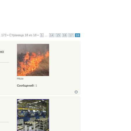
 173 • Страница
18
из
18
•
...
1
14
15
16
17
18
но
Hitze
Сообщений:
1