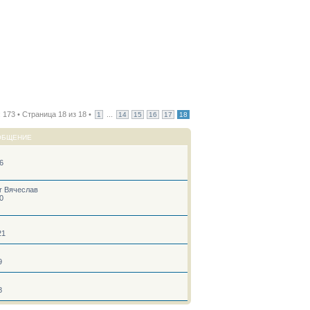
 173 • Страница
18
из
18
•
...
1
14
15
16
17
18
ОБЩЕНИЕ
16
r Вячеслав
50
21
9
8