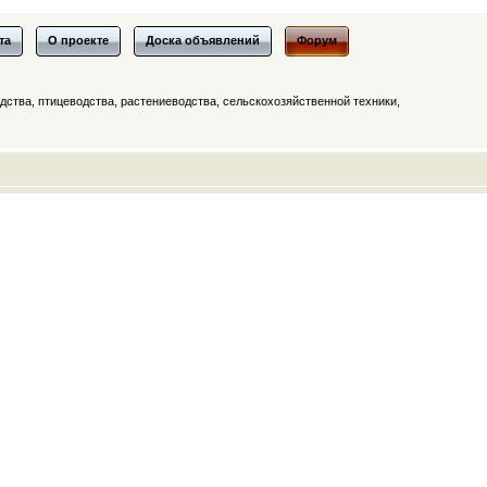
та
О проекте
Доска объявлений
Форум
ства, птицеводства, растениеводства, сельскохозяйственной техники,