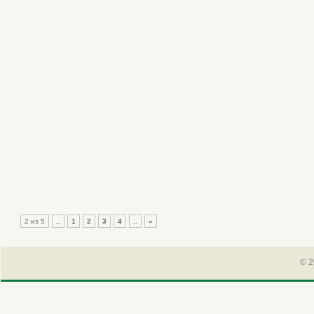
2 из 5
..
1
2
3
4
..
»
© 