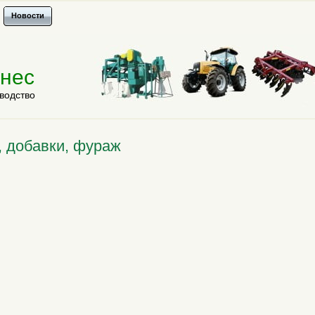
Новости
знес
водство
, добавки, фураж