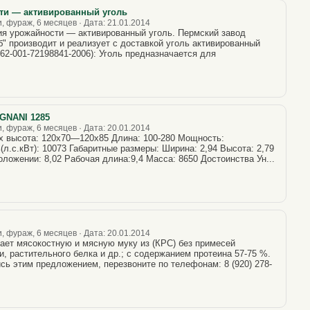
ти — активированный уголь
, фураж, 6 месяцев · Дата: 21.01.2014
я урожайности — активированный уголь. Пермский завод
" производит и реализует с доставкой уголь активированный
62-001-72198841-2006): Уголь предназначается для
GNANI 1285
, фураж, 6 месяцев · Дата: 20.01.2014
х высота: 120х70—120х85 Длина: 100-280 Мощность:
л.с.кВт): 10073 Габаритные размеры: Ширина: 2,94 Высота: 2,79
ложении: 8,02 Рабочая длина:9,4 Масса: 8650 Достоинства Ун...
, фураж, 6 месяцев · Дата: 20.01.2014
ает мясокостную и мясную муку из (КРС) без примесей
, растительного белка и др.; с содержанием протеина 57-75 %.
сь этим предложением, перезвоните по телефонам: 8 (920) 278-