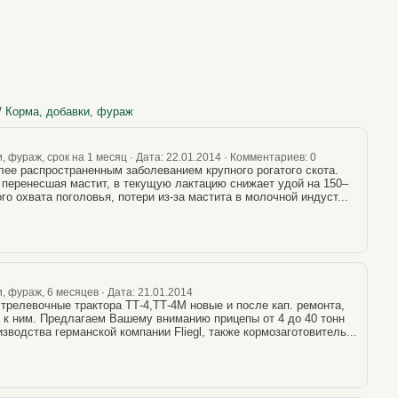
/
Корма, добавки, фураж
 фураж, срок на 1 месяц · Дата: 22.01.2014 · Комментариев: 0
лее распространенным заболеванием крупного рогатого скота.
, перенесшая мастит, в текущую лактацию снижает удой на 150–
ого охвата поголовья, потери из-за мастита в молочной индуст...
, фураж, 6 месяцев · Дата: 21.01.2014
трелевочные трактора ТТ-4,ТТ-4М новые и после кап. ремонта,
ти к ним. Предлагаем Вашему вниманию прицепы от 4 до 40 тонн
водства германской компании Fliegl, также кормозаготовитель...