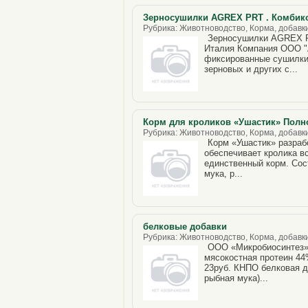
Зерносушилки AGREX PRT . Комбик
Рубрика: Животноводство, Корма, добавки
Зерносушилки AGREX P
Италия Компания ООО 
фиксированные сушилки
зерновых и других с...
Корм для кроликов «Ушастик» Пол
Рубрика: Животноводство, Корма, добавки,
Корм «Ушастик» разрабо
обеспечивает кролика в
единственный корм. Сост
мука, р...
белковые добавки
Рубрика: Животноводство, Корма, добавки,
ООО «Микробиосинтез» 
мясокостная протеин 4
23руб. КНПО белковая д
рыбная мука)...