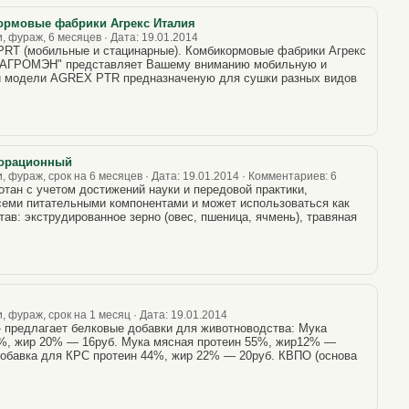
ормовые фабрики Агрекс Италия
, фураж, 6 месяцев · Дата: 19.01.2014
RT (мобильные и стацинарные). Комбикормовые фабрики Агрекс
"АГРОМЭН" представляет Вашему вниманию мобильную и
 модели AGREX PTR предназначеную для сушки разных видов
норационный
 фураж, срок на 6 месяцев · Дата: 19.01.2014 · Комментариев: 6
тан с учетом достижений науки и передовой практики,
семи питательными компонентами и может использоваться как
ав: экструдированное зерно (овес, пшеница, ячмень), травяная
 фураж, срок на 1 месяц · Дата: 19.01.2014
предлагает белковые добавки для животноводства: Мука
4%, жир 20% — 16руб. Мука мясная протеин 55%, жир12% —
обавка для КРС протеин 44%, жир 22% — 20руб. КВПО (основа