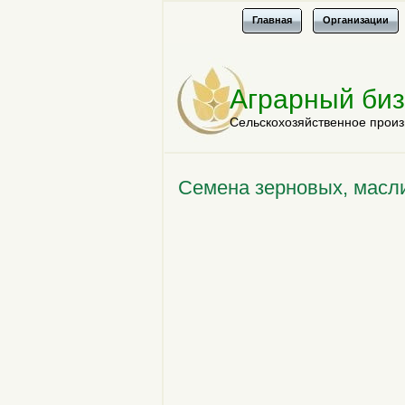
Главная
Организации
Аграрный би
Сельскохозяйственное произ
Семена зерновых, масли