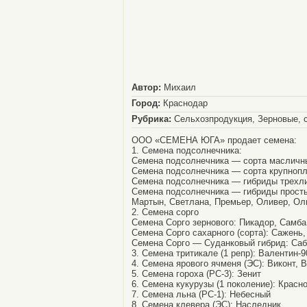
Автор:
Михаил
Город:
Краснодар
Рубрика:
Сельхозпродукция, Зерновые, с
ООО «СЕМЕНА ЮГА» продает семена:
1. Семена подсолнечника:
Семена подсолнечника — сорта масличные
Семена подсолнечника — сорта крупнопл
Семена подсолнечника — гибриды трехл
Семена подсолнечника — гибриды просты
Мартын, Светлана, Премьер, Оливер, Ол
2. Семена сорго
Семена Сорго зернового: Пикадор, Самба
Семена Сорго сахарного (сорта): Сажень
Семена Сорго — Суданковый гибрид: Саб
3. Семена тритикале (1 репр): Валентин-9
4. Семена ярового ячменя (ЭС): Виконт, 
5. Семена гороха (РС-3): Зенит
6. Семена кукурузы (1 поколение): Красн
7. Семена льна (РС-1): Небесный
8. Семена клевера (ЭС): Наследник