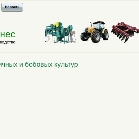
Новости
знес
водство
чных и бобовых культур