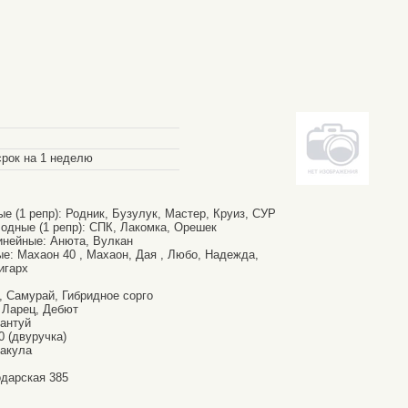
рок на 1 неделю
 (1 репр): Родник, Бузулук, Мастер, Круиз, СУР
одные (1 репр): СПК, Лакомка, Орешек
инейные: Анюта, Вулкан
е: Махаон 40 , Махаон, Дая , Любо, Надежда,
игарх
, Самурай, Гибридное сорго
, Ларец, Дебют
антуй
0 (двуручка)
Вакула
одарская 385