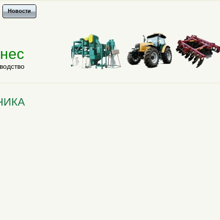
Новости
знес
водство
НИКА