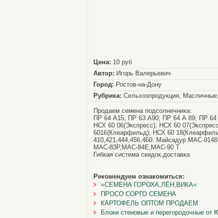
Цена:
10 руб
Автор:
Игорь Валерьевич
Город:
Ростов-на-Дону
Рубрика:
Сельхозпродукция, Масличные,
Продаем семена подсолнечника:
ПР 64 А15; ПР 63 А90; ПР 64 А 89; ПР 64
НСХ 60 06(Экспресс); НСХ 60 07(Экспрес
6016(Клеарфильд); НСХ 60 18(Клеарфил
410,421,444,456,460. Майсадур МАС-914
МАС-83Р,МАС-84Е,МАС-90 Т.
Гибкая система скидок,доставка
Рекомендуем ознакомиться:
=СЕМЕНА ГОРОХА,ЛЁН,ВИКА=
ПРОСО СОРГО СЕМЕНА
КАРТОФЕЛЬ ОПТОМ ПРОДАЕМ
Блоки стеновые и перегородочные от 