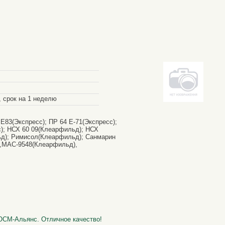
 срок на 1 неделю
 Е83(Экспресс); ПР 64 Е-71(Экспресс);
с); НСХ 60 09(Клеарфильд); НСХ
ьд); Римисол(Клеарфильд); Санмарин
8,МАС-9548(Клеарфильд),
ЮСМ-Альянс. Отличное качество!