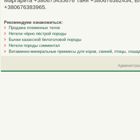
Маргарита +380675435676 Таня +380676382434, В
+380676383965.
Рекомендуем ознакомиться:
Продажа племенных телок
Нетели чёрно пёстрой породы
Бычки казахской белоголовой породы
Нетели породы симментал
Витаминно-минеральные премиксы для коров, свиней, птицы, лоша
Администрац