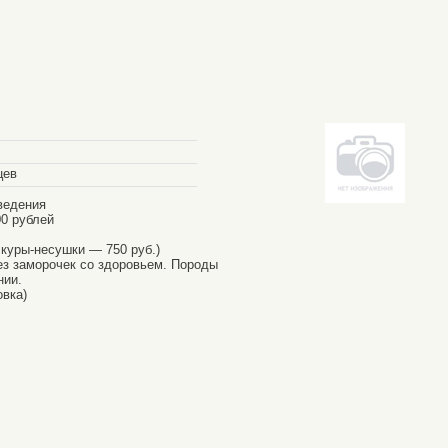
цев
ведения
00 рублей
 куры-несушки — 750 руб.)
ез заморочек со здоровьем. Породы
нии.
овка)