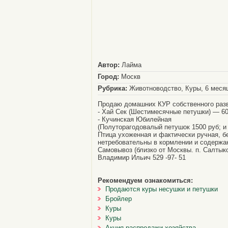
Автор:
Лайма
Город:
Москв
Рубрика:
Животноводство, Куры, 6 меся
Продаю домашних КУР собственного раз
- Хай Сек (Шестимесячные петушки) — 6
- Кучинская Юбилейная
(Полуторагодовалый петушок 1500 руб; и
Птица ухоженная и фактически ручная, б
нетребовательны в кормлении и содержа
Самовывоз (близко от Москвы. п. Салтык
Владимир Ильич 529 -97- 51
Рекомендуем ознакомиться:
Продаются куры несушки и петушки
Бройлер
Куры
Куры
Акция распродажи хозяйства