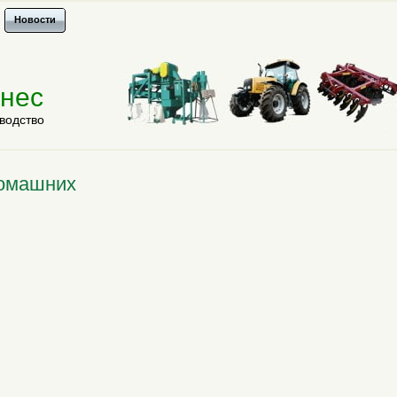
Новости
знес
водство
Домашних