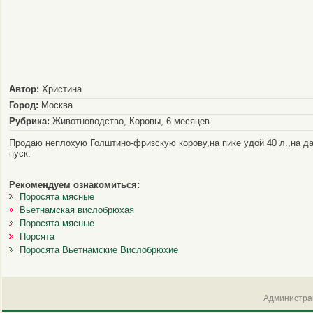
Автор:
Христина
Город:
Москва
Рубрика:
Животноводство, Коровы, 6 месяцев
Продаю неплохую Голштино-фризскую корову,на пике удой 40 л.,на д
пуск.
Рекомендуем ознакомиться:
Поросята мясные
Вьетнамская вислобрюхая
Поросята мясные
Порсята
Поросята Вьетнамские Вислобрюхие
Администрац