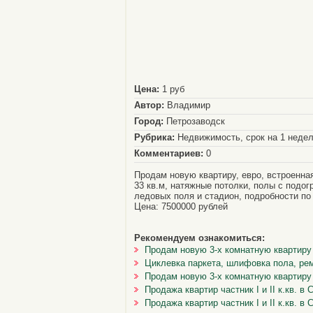
Цена:
1 руб
Автор:
Владимир
Город:
Петрозаводск
Рубрика:
Недвижимость, срок на 1 неде
Комментариев:
0
Продам новую квартиру, евро, встроенна
33 кв.м, натяжные потолки, полы с подог
ледовых поля и стадион, подробности по
Цена: 7500000 рублей
Рекомендуем ознакомиться:
Продам новую 3-х комнатную квартиру в
Циклевка паркета, шлифовка пола, рем
Продам новую 3-х комнатную квартиру в
Продажа квартир частник I и II к.кв. в
Продажа квартир частник I и II к.кв. в