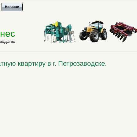
Новости
знес
водство
ную квартиру в г. Петрозаводске.