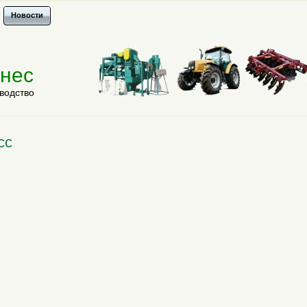
Новости
знес
водство
сс