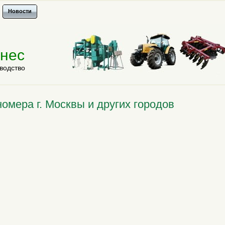
Новости
знес
водство
омера г. Москвы и других городов