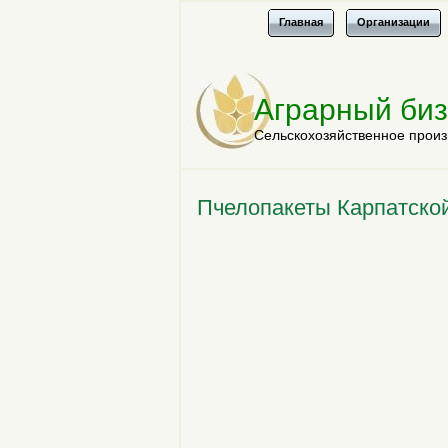
Главная
Организации
Аграрный би
Сельскохозяйственное произ
Пчелопакеты Карпатско