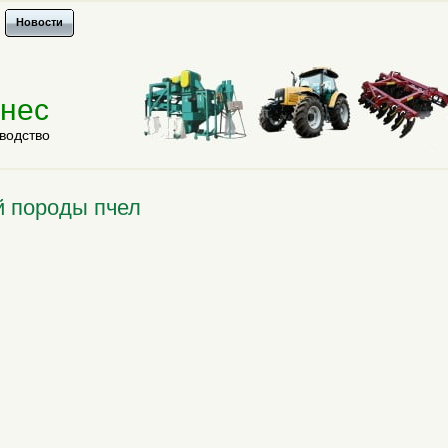
Новости
знес
водство
й породы пчел