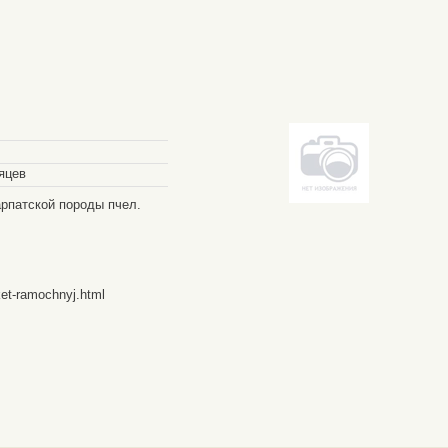
яцев
рпатской породы пчел.
ket-ramochnyj.html