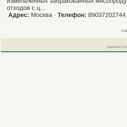
измельчённых забракованных мясопроду
отходов с ц...
Адрес:
Москва ·
Телефон:
89037202744
Стр
Администрац