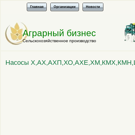
Главная
Организации
Новости
Аграрный бизнес
Сельскохозяйственное производство
Насосы Х,АХ,АХП,ХО,АХЕ,ХМ,КМХ,КМН,