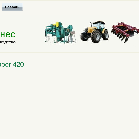
Новости
знес
водство
per 420