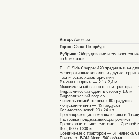
Автор:
Алексей
Город:
Санкт-Петербург
Рубрика:
Оборудование и сельхозтехника
на 6 месяцев
ELHO Side Chopper 420 предназначен для
мелиоративных каналов и других террито
Технические характеристики:
Рабочая ширина — 2,1 / 2,4 м
Максимальный вынос от оси трактора — 4,
Гидравлический сдвиг в сторону 1,8 м
Гидравлический подъем
• измельчаемой головы + 90 градусов
• опускание вниз — 45 градусов
Количество ножей 20 / 24 шт.
Противорежущие ножи включены в базов
Настройка поддерживающих роликов
Предохранительная система — Срезной б
Вес, 900 / 1000 кг
Соединение с трактором — 3P навеска Cat
Привод от ВОМ Макс. 540 об/мин