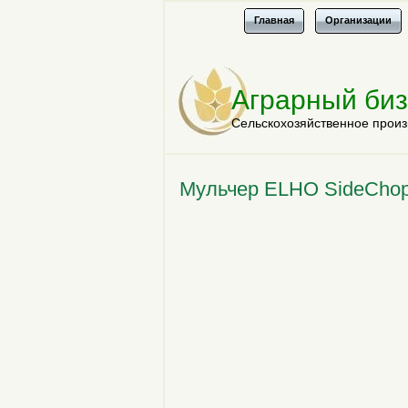
Главная
Организации
Аграрный би
Сельскохозяйственное произ
Мульчер ELHO SideChop