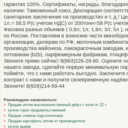
гарантия 100%. Сертификаты, награды, благодарно
наличии: Таможенный союз, Декларация соответст
санитарное заключение на производство и т. д.! Це
1л.= 58,5 Р(с учетом НДС) от 200тонн=58 Р(с учето
Фасовка разных объемов ( 0,9л; 1л; 1,8л; 3л; 5л ), 
по России. Поставляем в воинские части миноборо
организации, дилерам по РФ, молочным комбинат
производства майонеза, лакокрасочным заводам, 
оптовикам (b2b), парфюмерным фабрикам, птицеф
Звоните прямо сейчас! 8(863)226-29-80. Оцените 
нашего завода, сделайте первую минимальную па
поймёте, что с нами работать выгодно. Заключите 
контракт с нами и получите своевременную надёжн
Звоните! 8(928)214-59-44
Рекомендуем ознакомиться:
Продам оптом высококачественный арбуз с поля от 22 т
куплю горох продовольственный
Продаю семена подсолнечника
Продаю картофель оптом от производителя
куплю рыжик