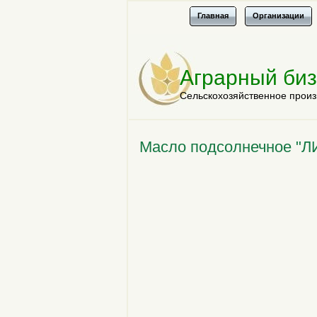
Главная
Организации
Аграрный би
Сельскохозяйственное произ
Масло подсолнечное "Л