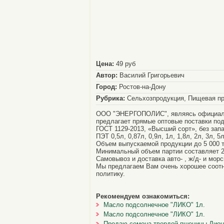
Цена:
49 руб
Автор:
Василий Григорьевич
Город:
Ростов-на-Дону
Рубрика:
Сельхозпродукция, Пищевая про
ООО "ЭНЕРГОПОЛИС", являясь официаль
предлагает прямые оптовые поставки под
ГОСТ 1129-2013, «Высший сорт», без запа
ПЭТ 0,5л, 0,87л, 0,9л, 1л, 1,8л, 2л, 3л, 5л
Объем выпускаемой продукции до 5 000 т
Минимальный объем партии составляет 2
Самовывоз и доставка авто- , ж/д- и морс
Мы предлагаем Вам очень хорошее соотн
политику.
Рекомендуем ознакомиться:
Масло подсолнечное "ЛИКО" 1л.
Масло подсолнечное "ЛИКО" 1л.
Продаю семена твердой пшеницы Дион