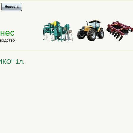
Новости
знес
водство
ИКО" 1л.