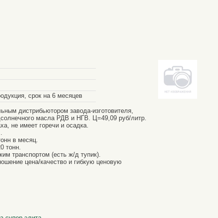
дукция, срок на 6 месяцев
ным дистрибьютором завода-изготовителя,
солнечного масла РДВ и НГВ. Ц=49,09 руб/литр.
ха, не имеет горечи и осадка.
.
онн в месяц.
0 тонн.
ким транспортом (есть ж/д тупик).
ошение цена/качество и гибкую ценовую
а супер элита