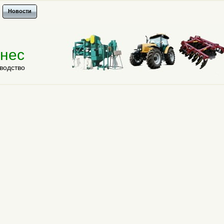
Новости
знес
водство