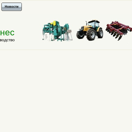
Новости
знес
водство