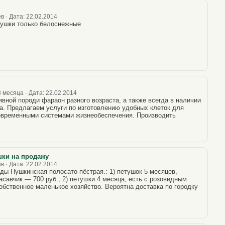
в · Дата: 22.02.2014
тушки только белоснежные
 месяца · Дата: 22.02.2014
вной породи фараон разного возраста, а также всегда в наличии
а. Предлагаем услуги по изготовлению удобных клеток для
временными системами жизнеобеспечения. Производить
шки на продажу
в · Дата: 22.02.2014
ды Пушкинская полосато-пёстрая.: 1) петушок 5 месяцев,
расавчик — 700 руб.; 2) петушки 4 месяца, есть с розовидным
обственное маленькое хозяйство. Вероятна доставка по городку