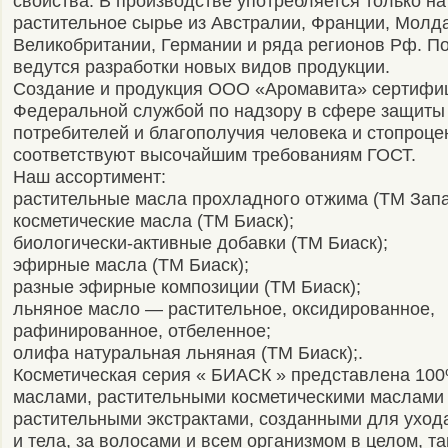
свойства. В производстве употребляется только н
растительное сырье из Австралии, Франции, Молд
Великобритании, Германии и ряда регионов Рф. П
ведутся разработки новых видов продукции.
Создание и продукция ООО «Аромавита» сертифи
Федеральной службой по надзору в сфере защиты
потребителей и благополучия человека и стопроце
соответствуют высочайшим требованиям ГОСТ.
Наш ассортимент:
растительные масла прохладного отжима (ТМ Запа
косметические масла (ТМ Биаск);
биологически-активные добавки (ТМ Биаск);
эфирные масла (ТМ Биаск);
разные эфирные композиции (ТМ Биаск);
льняное масло — растительное, оксидированное,
рафинированное, отбеленное;
олифа натуральная льняная (ТМ Биаск);.
Косметическая серия « БИАСК » представлена 1
маслами, растительными косметическими маслами
растительными экстрактами, созданными для ухода
и тела, за волосами и всем организмом в целом, т