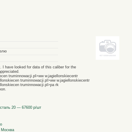
делю
 I have looked for data of this caliber for the
appreciated.
kiecen truminnowacji.pl>ww w.jagiellonskiecentr
llonskiecen truminnowacji.pl>ww w.jagiellonskiecentr
llonskiecen truminnowacji.pl>pa rk
eon.
5 сталь 20 — 67600 р/шт
го
. Москва