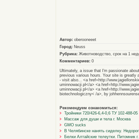
Автор:
oberooneeet
Город:
Neuss
Рубрика:
Животноводство, срок на 1 не
Комментариев:
0
Ultimately, a issue that I'm passionate about.
previous various hours. Your site is greatly 
- visit also... <a href=http://www.jagiellons
uminnowacji.pl</a> <a href=http://www.jagie
uminnowacji.pl</a> <a href=http://www.jagie
biotechnologiczny< /a>, by johhennsourens
Рекомендуем ознакомиться:
Тройники 720/426-6,4-0,6 ТУ 102-488-0
Массаж для души и тела г. Москва
GMO sucks
В Челябинске нанять сиделку. Недоро
Белки Алтайские телеутки. Питомник г