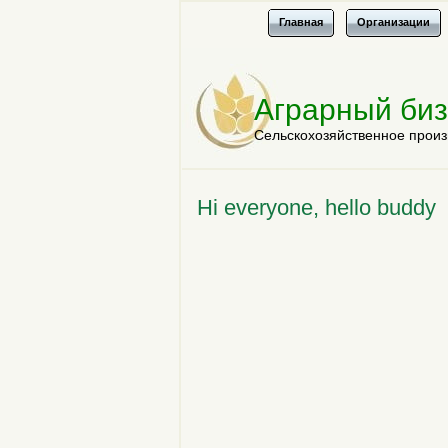
Главная
Организации
Аграрный би
Сельскохозяйственное произ
Hi everyone, hello buddy