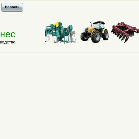
Новости
знес
водство