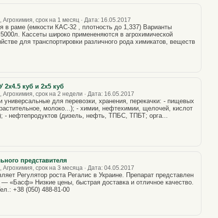
Агрохимия, срок на 1 месяц · Дата: 16.05.2017
 в раме (емкости КАС-32 , плотность до 1,337) Варианты
по 5000л. Кассеты широко примененяются в агрохимической
яйстве для транспортировки различного рода химикатов, веществ
 2х4.5 куб и 2х5 куб
 Агрохимия, срок на 2 недели · Дата: 16.05.2017
ниверсальные для перевозки, хранения, перекачки: - пищевых
растительное, молоко...); - химии, нефтехимии, щелочей, кислот
; - нефтепродуктов (дизель, нефть, ТПБС, ТПБТ; орга...
льного представителя
 Агрохимия, срок на 3 месяца · Дата: 04.05.2017
ляет Регулятор роста Регалис в Украине. Препарат представлен
— «Басф» Низкие цены, быстрая доставка и отличное качество.
ел.: +38 (050) 488-81-00