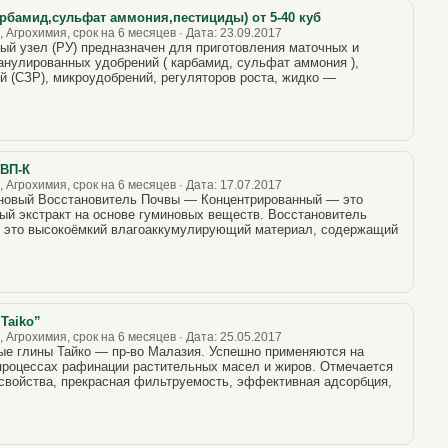
рбамид,сульфат аммония,пестициды) от 5-40 куб
 Агрохимия, срок на 6 месяцев · Дата: 23.09.2017
ый узел (РУ) предназначен для приготовления маточных и
ранулированных удобрений ( карбамид, сульфат аммония ),
й (СЗР), микроудобрений, регуляторов роста, жидко —
ГВП-К
 Агрохимия, срок на 6 месяцев · Дата: 17.07.2017
новый Восстановитель Почвы — Концентрированный — это
ый экстракт на основе гуминовых веществ. Восстановитель
 это высокоёмкий влагоаккумулирующий материал, содержащий
Taiko”
 Агрохимия, срок на 6 месяцев · Дата: 25.05.2017
ые глины Тайко — пр-во Малазия. Успешно применяются на
процессах рафинации растительных масел и жиров. Отмечается
свойства, прекрасная фильтруемость, эффективная адсорбция,