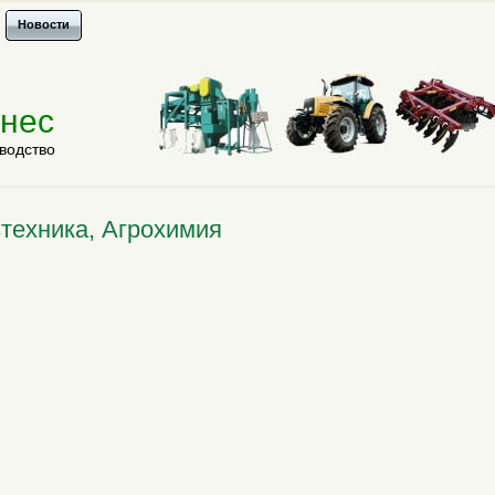
Новости
знес
водство
техника, Агрохимия